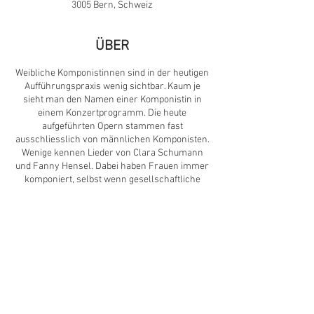
3005 Bern, Schweiz
ÜBER
Weibliche Komponistinnen sind in der heutigen
Aufführungspraxis wenig sichtbar. Kaum je
sieht man den Namen einer Komponistin in
einem Konzertprogramm. Die heute
aufgeführten Opern stammen fast
ausschliesslich von männlichen Komponisten.
Wenige kennen Lieder von Clara Schumann
und Fanny Hensel. Dabei haben Frauen immer
komponiert, selbst wenn gesellschaftliche
Konstrukte ihr Schaffen erschwerten. Eine
beachtliche Anzahl an Werken dokumentiert
die Schöpfungskraft der Frauen. Doch bleibt
uns die Vielfalt der weiblichen Perspektive
vergangener Zeiten vorenthalten. Nur wenige
Verlage vertreiben die Werke der
DIESE VERANSTALTUNG TEILEN
unbekannteren Komponistinnen.
Mit der Konzertreihe «Frauen*» führt der